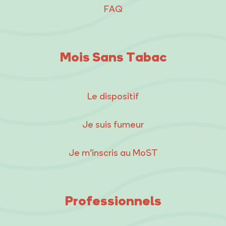
FAQ
Mois Sans Tabac
Le dispositif
Je suis fumeur
Je m’inscris au MoST
Professionnels