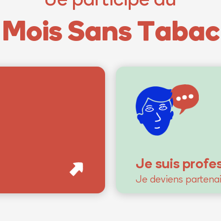
Mois Sans Tabac
Je suis profe
Je deviens partenai