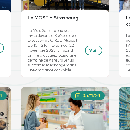
Le MOST à Strasbourg
L
c
Le Mois Sans Tabac s'est
invité devant le Rivétoile avec
Le
le soutien du CIRDD Alsace !
da
De 10h à 16h, le samedi 22
! 
Voir
novembre 2025, un stand
20
animé a accueilli plus d'une
éq
centaine de visiteurs venus
le
s'informer et échanger dans
co
une ambiance conviviale.
Je
4
05/11/24