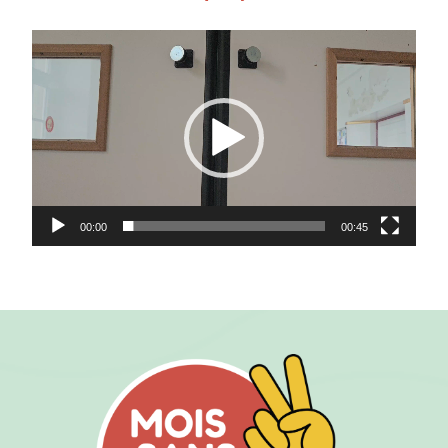
Lecteur
vidéo
00:00
00:45