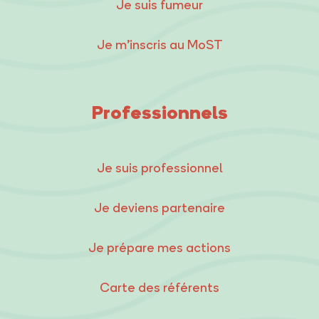
Je suis fumeur
Je m’inscris au MoST
Professionnels
Je suis professionnel
Je deviens partenaire
Je prépare mes actions
Carte des référents