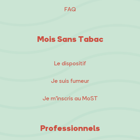
FAQ
Mois Sans Tabac
Le dispositif
Je suis fumeur
Je m’inscris au MoST
Professionnels