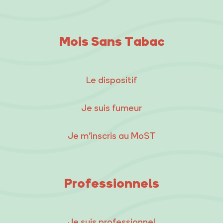
Mois Sans Tabac
Le dispositif
Je suis fumeur
Je m’inscris au MoST
Professionnels
Je suis professionnel