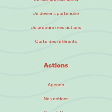
Je deviens partenaire
Je prépare mes actions
Carte des référents
Actions
Agenda
Nos actions