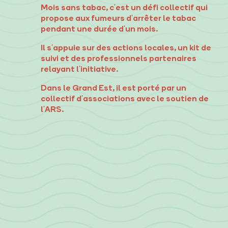
Mois sans tabac, c'est un défi collectif qui
propose aux fumeurs d'arrêter le tabac
pendant une durée d'un mois.
Il s'appuie sur des actions locales, un kit de
suivi et des professionnels partenaires
relayant l'initiative.
Dans le Grand Est, il est porté par un
collectif d'associations avec le soutien de
l'ARS.