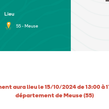
Lieu
55 - Meuse
nt aura lieu le 15/10/2024 de 13:00 à 1
département de Meuse (55)