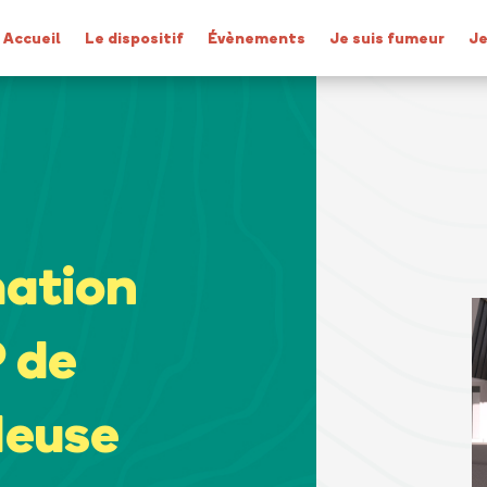
Accueil
Le dispositif
Évènements
Je suis fumeur
Je
mation
 de
Meuse